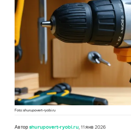
Foto: shurupovert-ryobi.ru
Автор
shurupovert-ryobi.ru
, 11 янв 2026