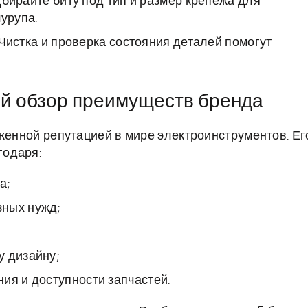
бирайте биту под тип и размер крепежа для
урупа.
Чистка и проверка состояния деталей помогут
й обзор преимуществ бренда
уженной репутацией в мире электроинструментов. Ег
годаря:
а;
зных нужд;
у дизайну;
ия и доступности запчастей.