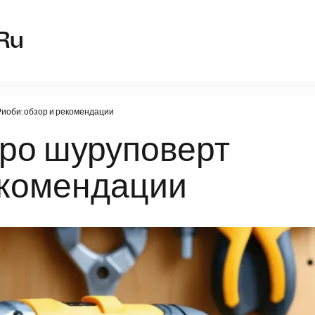
shurupovert-ry
.ru
Риоби: обзор и рекомендации
про шуруповерт
екомендации